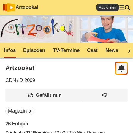
Artzooka!
App öffnen
Infos
Episoden
TV-Termine
Cast
News
Co
Artzooka!
CDN
/
D
2009
Magazin
26
Folgen
Deutsche TV-Premiere
12.02.2010
Nick Premium