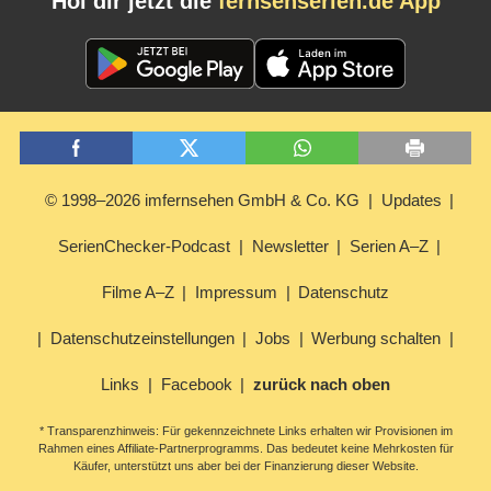
Hol dir jetzt die
fernsehserien.de App
© 1998–2026 imfernsehen GmbH & Co. KG
Updates
SerienChecker-Podcast
Newsletter
Serien A–Z
Filme A–Z
Impressum
Datenschutz
Datenschutzeinstellungen
Jobs
Werbung schalten
Links
Facebook
zurück nach oben
* Transparenzhinweis: Für gekennzeichnete Links erhalten wir Provisionen im
Rahmen eines Affiliate-Partnerprogramms. Das bedeutet keine Mehrkosten für
Käufer, unterstützt uns aber bei der Finanzierung dieser Website.