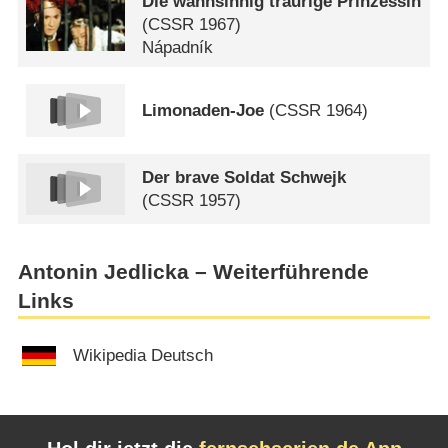
Die wahnsinnig traurige Prinzessin
(
CSSR
1967)
Nápadník
Limonaden-Joe
(
CSSR
1964)
Der brave Soldat Schwejk
(
CSSR
1957)
Antonin Jedlicka – Weiterführende
Links
Wikipedia Deutsch