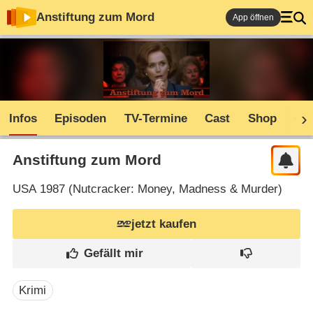
Anstiftung zum Mord
App öffnen
Infos
Episoden
TV-Termine
Cast
Shop
Co
Anstiftung zum Mord
USA
1987 (
Nutcracker: Money, Madness & Murder
)
jetzt kaufen
Krimi