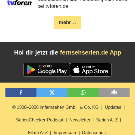
bei tvforen.de
mehr…
Hol dir jetzt die
fernsehserien.de App
© 1998–2026 imfernsehen GmbH & Co. KG
Updates
SerienChecker-Podcast
Newsletter
Serien A–Z
Filme A–Z
Impressum
Datenschutz