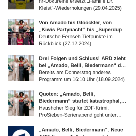
hr-Dokureihe ersetzt „Familie Dr.
Kleist“-Wiederholungen (
29.04.2025
)
Von Amado bis Glööckler, von
„Kiwis Partynacht“ bis „Superduper
Show“: Das waren die größten TV-
Deutsche Fernseh-Tiefpunkte im
Flops 2024
Rückblick (
27.12.2024
)
Drei Folgen und Schluss! ARD zieht
bei „Amado, Belli, Biedermann“ den
Stecker
Bereits am Donnerstag anderes
Programm um 16:10 Uhr (
18.09.2024
)
Quoten: „Amado, Belli,
Biedermann“ startet katastrophal,
„Ronzheimer“ und „Die 100“
Haushoher Sieg für ZDF-Krimi,
enttäuschen ebenfalls
ProSieben-Serienabend geht unter
(
17.09.2024
)
„Amado, Belli, Biedermann“: Neue