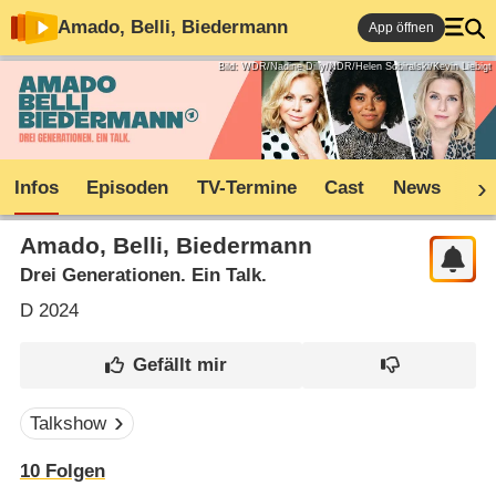
Amado, Belli, Biedermann
App öffnen
Bild: WDR/Nadine Dilly/NDR/Helen Sobiralski/Kevin Liebigt
Infos
Episoden
TV-Termine
Cast
News
Co
Amado, Belli, Biedermann
Drei Generationen. Ein Talk.
D
2024
Talkshow
10
Folgen