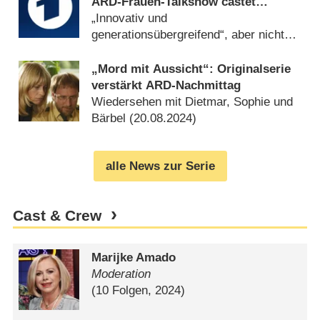
ARD-Frauen-Talkshow castet
bezahlte Zuschauergäste
„Innovativ und
generationsübergreifend“, aber nicht
live (
23.08.2024
)
„Mord mit Aussicht“: Originalserie
verstärkt ARD-Nachmittag
Wiedersehen mit Dietmar, Sophie und
Bärbel (
20.08.2024
)
alle News zur Serie
Cast & Crew
Marijke Amado
Moderation
(10 Folgen, 2024)