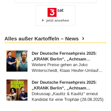
jetzt ansehen
Alles außer Kartoffeln – News
Der Deutsche Fernsehpreis 2025:
„KRANK Berlin“, „Achtsam
morden“ und „Kaulitz & Kaulitz“
Weitere Preise gehen an Joko
ausgezeichnet
Winterscheidt, Klaas Heufer-Umlauf
und Teddy Teclebrhan (
10.09.2025
)
Der Deutsche Fernsehpreis 2025:
„KRANK Berlin“, „Achtsam
morden“, „Angemessen Angry“,
Dokusoap „Kaulitz & Kaulitz“ erneut
„Experte für alles“ und „Germany’s
Kandidat für eine Trophäe (
28.08.2025
)
Next Topmodel“ nominiert