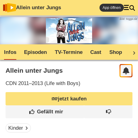
Allein unter Jungs
App öffnen
Bild: toggo.de
Infos
Episoden
TV-Termine
Cast
Shop
Co
Allein unter Jungs
CDN
2011–2013 (
Life with Boys
)
jetzt kaufen
Kinder