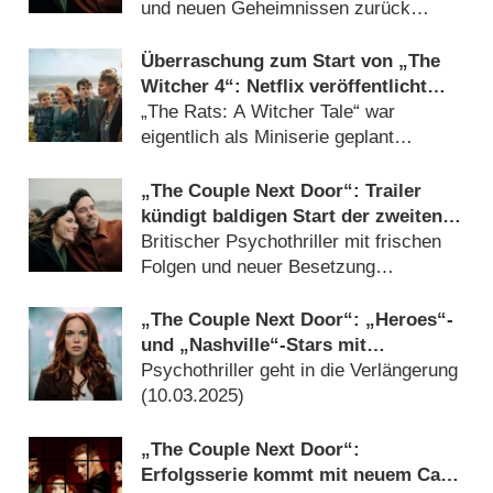
und neuen Geheimnissen zurück
(
26.05.2026
)
Überraschung zum Start von „The
Witcher 4“: Netflix veröffentlicht
auch neues Spin-off mit Dolph
„The Rats: A Witcher Tale“ war
Lundgren
eigentlich als Miniserie geplant
(
30.10.2025
)
„The Couple Next Door“: Trailer
kündigt baldigen Start der zweiten
Staffel an
Britischer Psychothriller mit frischen
Folgen und neuer Besetzung
(
04.07.2025
)
„The Couple Next Door“: „Heroes“-
und „Nashville“-Stars mit
Hauptrollen in Staffel zwei
Psychothriller geht in die Verlängerung
(
10.03.2025
)
„The Couple Next Door“:
Erfolgsserie kommt mit neuem Cast