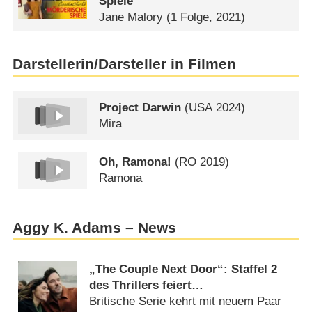
Spiele
Jane Malory
(1 Folge, 2021)
Darstellerin/Darsteller in Filmen
Project Darwin
(
USA
2024)
Mira
Oh, Ramona!
(
RO
2019)
Ramona
Aggy K. Adams – News
„The Couple Next Door“: Staffel 2
des Thrillers feiert
Deutschlandpremiere
Britische Serie kehrt mit neuem Paar