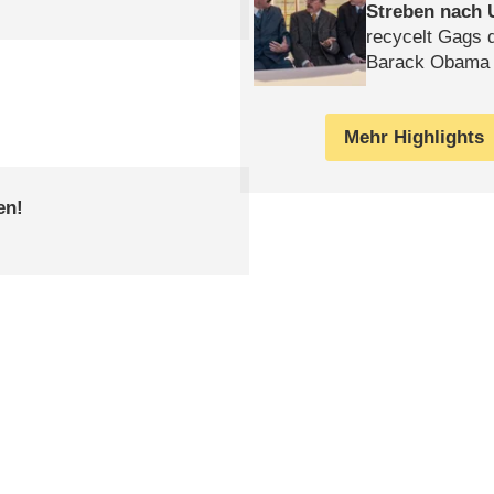
Streben nach 
recycelt Gags 
Barack Obama 
Mehr Highlights
en!