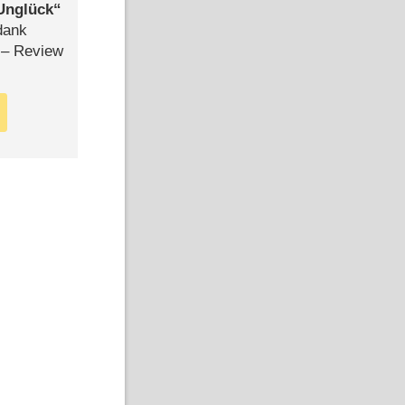
Unglück
dank
– Review