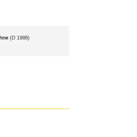
öhne
(
D
1988)
s