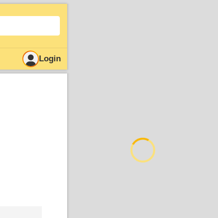
Login