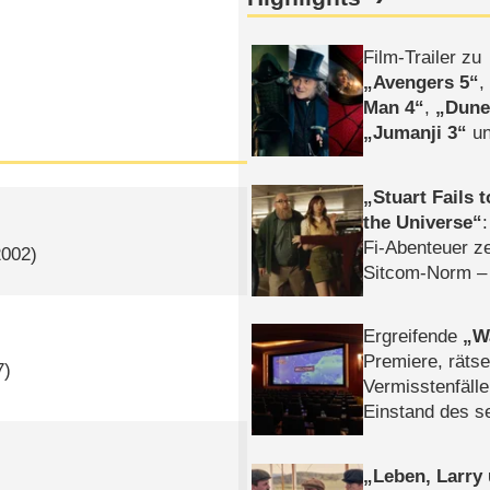
Film-Trailer zu
Avengers 5
Man 4
,
Dune
Jumanji 3
un
Horror
Clayfa
Stuart Fails 
the Universe
Fi-Abenteuer ze
2002)
Sitcom-Norm –
Ergreifende
W
Premiere, rätse
7)
Vermisstenfälle
Einstand des 
Tatort: Münc
Duos
Leben, Larry