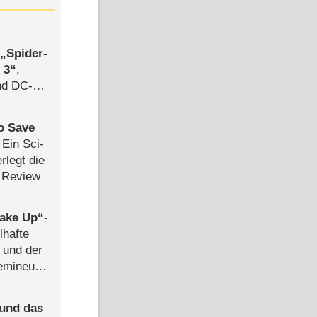
,
Spider-
 3
,
d DC-
ce
to Save
: Ein Sci-
rlegt die
 Review
ake Up
-
lhafte
 und der
semineuen
hen
-
 und das