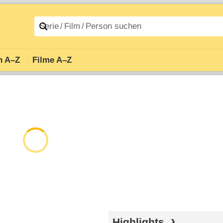
n A–Z
Filme A–Z
Highlights