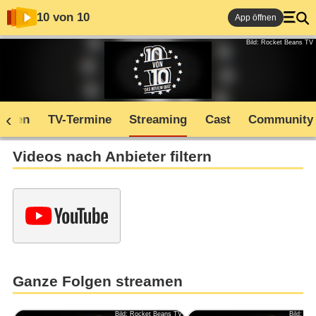
10 von 10
App öffnen
Bild: Rocket Beans TV
soden
TV-Termine
Streaming
Cast
Community
Videos nach Anbieter filtern
Ganze Folgen streamen
Bild: Rocket Beans TV
Bild: Ro