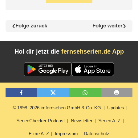
Folge zurück
Folge weiter
Hol dir jetzt die
fernsehserien.de App
© 1998–2026 imfernsehen GmbH & Co. KG
Updates
SerienChecker-Podcast
Newsletter
Serien A–Z
Filme A–Z
Impressum
Datenschutz