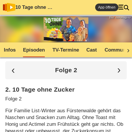
10 Tage ohne …
App öffnen
Bild: rbb/imago-tv
Infos
Episoden
TV-Termine
Cast
Community
Folge 2
2
.
10 Tage ohne Zucker
Folge 2
Für Familie List-Winter aus Fürstenwalde gehört das
Naschen und Snacken zum Alltag. Ohne Toast mit
Honig und Actimel zum Frühstück geht gar nichts. Ob
bewusst oder unbewusst, der Zuckerkonsum ist