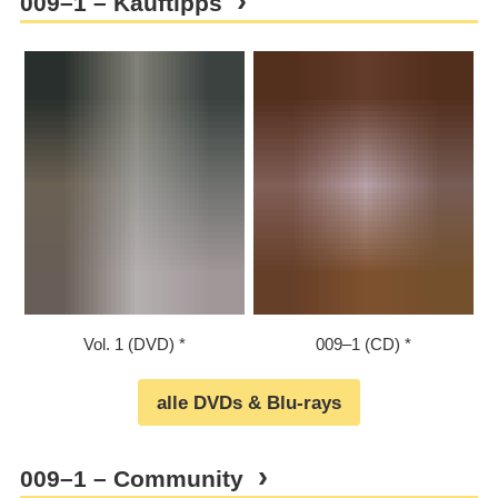
009⁠–⁠1 – Kauftipps
Vol. 1 (DVD)
009⁠–⁠1 (CD)
alle DVDs & Blu-rays
009⁠–⁠1 – Community