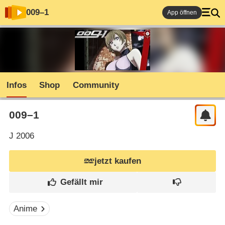
009⁠–⁠1
App öffnen
Infos
Shop
Community
009⁠–⁠1
J
2006
jetzt kaufen
Anime