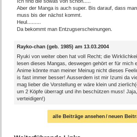
Ich find die sowas von schön.....
Aber der Manga is auch super. Bis darauf, dass ma
muss bis der nächst kommt.
Heul.........
Da bekommt man Entzugserscheinungen.
Rayko-chan
(geb. 1985) am
13.03.2004
Ryuki von weiter oben hat voll Recht; die Wirklichke
lesen dieses Mangas, deswegen gehört er für mich 
Anime könnte man meiner Meinug nicht dieses Feel
is fast immer besser! Ausserdem ist mir Izumi da vi
mag lieber die Vorstellung er wäre klein und zierlich
um 2 Köpfe überragt und ihn beschützen muss! Jaja, 
verteidigen!)
alle Beiträge ansehen
/ neuen Beit