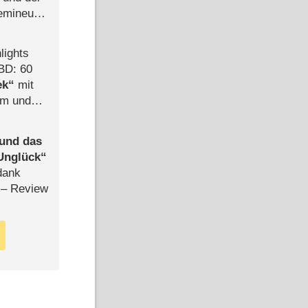
semineuen
hen
-
lights
BD: 60
ek
mit
mm und
der
 und das
Unglück
dank
– Review