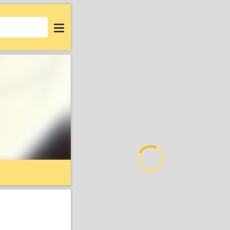
Login