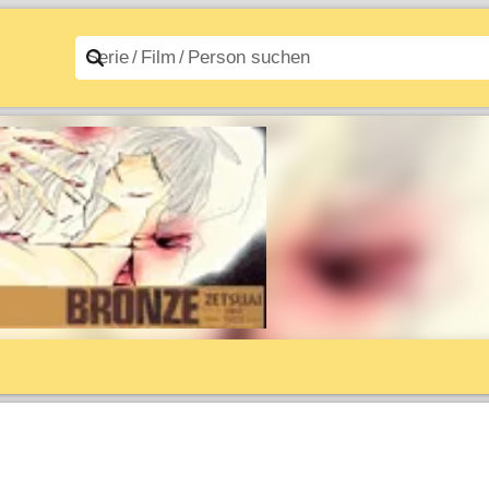
n A–Z
Filme A–Z