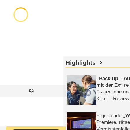
Highlights
Back Up – Auf
mit der Ex
rei
Frauenliebe un
Krimi – Review
Ergreifende
W
Premiere, rätse
Vermisstenfälle