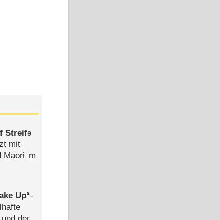
 Streife
zt mit
d Māori im
ake Up
-
lhafte
 und der