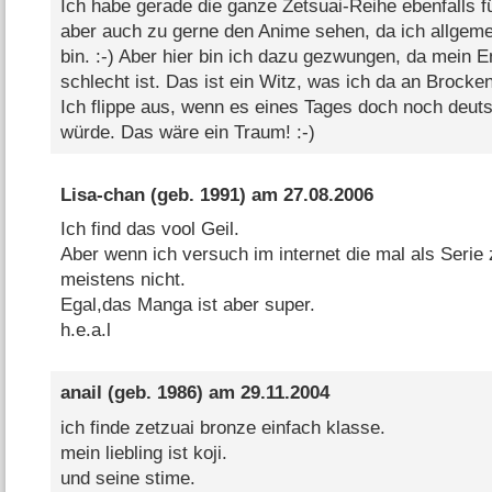
Ich habe gerade die ganze Zetsuai-Reihe ebenfalls f
aber auch zu gerne den Anime sehen, da ich allgemei
bin. :-) Aber hier bin ich dazu gezwungen, da mein En
schlecht ist. Das ist ein Witz, was ich da an Brocken
Ich flippe aus, wenn es eines Tages doch noch deut
würde. Das wäre ein Traum! :-)
Lisa-chan
(geb. 1991) am
27.08.2006
Ich find das vool Geil.
Aber wenn ich versuch im internet die mal als Serie 
meistens nicht.
Egal,das Manga ist aber super.
h.e.a.l
anail
(geb. 1986) am
29.11.2004
ich finde zetzuai bronze einfach klasse.
mein liebling ist koji.
und seine stime.