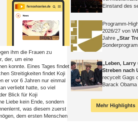
Einstand des 
Tatort: Münc
Duos
Programm-High
2026/​27 von W
Jahre
Star Tr
Sonderprogra
iegen ihm die Frauen zu
Die Helgolän
r, der, um eine
Leben, Larry
hen konnte. Eines Tages findet
Streben nach 
en Streitigkeiten findet Koji
recycelt Gags 
n er vor 6 Jahren nur einmal
Barack Obama 
n verliebt hatte, so viel
r Blick für Koji
e Liebe kein Ende, sondern
Mehr Highlights
nnenlernt, was diesem zuerst
zu mögen, dem ersten Menschen