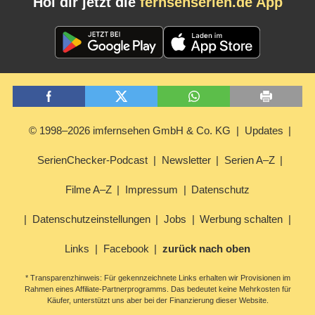
Hol dir jetzt die
fernsehserien.de App
© 1998–2026 imfernsehen GmbH & Co. KG
Updates
SerienChecker-Podcast
Newsletter
Serien A–Z
Filme A–Z
Impressum
Datenschutz
Datenschutzeinstellungen
Jobs
Werbung schalten
Links
Facebook
zurück nach oben
* Transparenzhinweis: Für gekennzeichnete Links erhalten wir Provisionen im
Rahmen eines Affiliate-Partnerprogramms. Das bedeutet keine Mehrkosten für
Käufer, unterstützt uns aber bei der Finanzierung dieser Website.