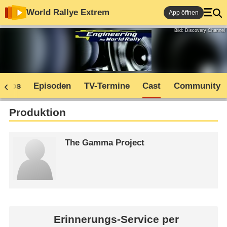
World Rallye Extrem
App öffnen
Bild: Discovery Channel
Infos
Episoden
TV-Termine
Cast
Community
Produktion
The Gamma Project
Erinnerungs-Service per