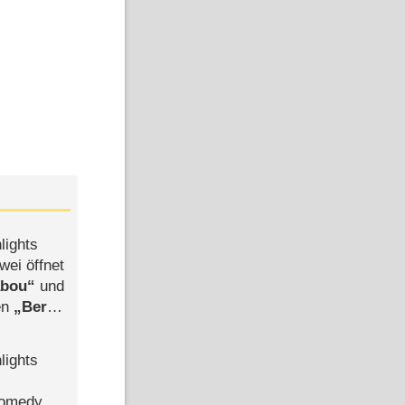
lights
wei öffnet
abou
und
len
Berlin
-Ableger
lights
Comedy