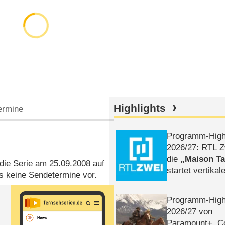
Highlights
ermine
Programm-High
2026/​27: RTL Z
die
Maison T
f die Serie am 25.09.2008 auf
startet vertika
s keine Sendetermine vor.
– Tag & Nacht
Programm-High
2026/​27 von
Paramount+, 