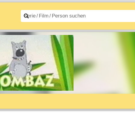
n A–Z
Filme A–Z