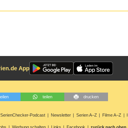
rien.de App
teilen
teilen
drucken
SerienChecker-Podcast
Newsletter
Serien A–Z
Filme A–Z
obs
Werbung schalten
Links
Facebook
zurück nach oben