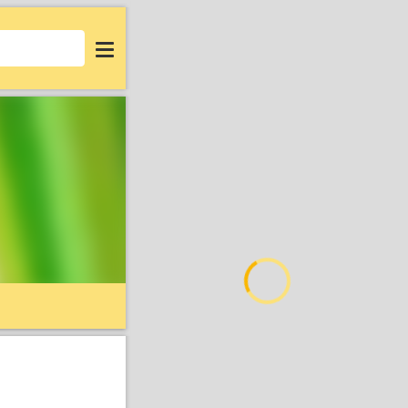
Login