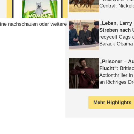
Central, Nicke
WELT
Leben, Larry
ine nachschauen
oder weitere
Streben nach 
recycelt Gags 
Barack Obama 
Prisoner – Au
Flucht
: Britis
Actionthriller i
an löchriges D
gekettet – Rev
Mehr Highlights