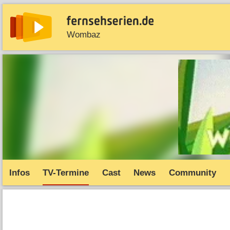
Wombaz
News
Entdecken
Streaming
TV-Starts
Serie
Infos
TV-Termine
Cast
News
Community