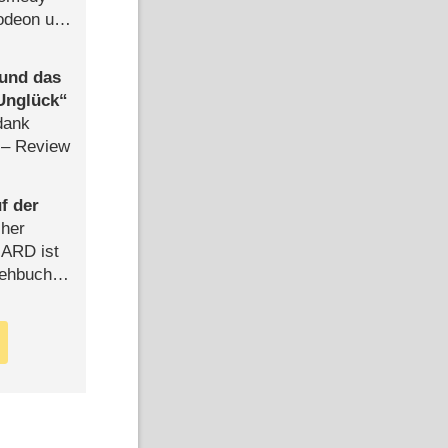
lodeon und
 und das
Unglück
dank
– Review
f der
cher
n ARD ist
rehbuch
iew