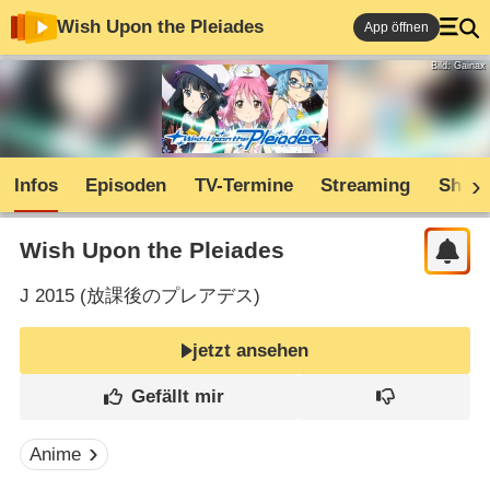
Wish Upon the Pleiades
App öffnen
Bild: Gainax
Infos
Episoden
TV-Termine
Streaming
Shop
Wish Upon the Pleiades
J
2015 (
放課後のプレアデス
)
jetzt ansehen
Anime