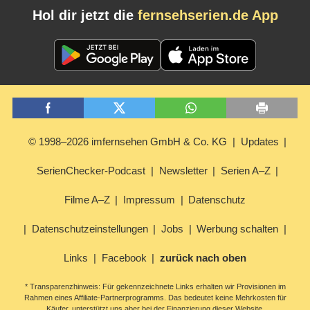
Hol dir jetzt die
fernsehserien.de App
© 1998–2026 imfernsehen GmbH & Co. KG
Updates
SerienChecker-Podcast
Newsletter
Serien A–Z
Filme A–Z
Impressum
Datenschutz
Datenschutzeinstellungen
Jobs
Werbung schalten
Links
Facebook
zurück nach oben
* Transparenzhinweis: Für gekennzeichnete Links erhalten wir Provisionen im
Rahmen eines Affiliate-Partnerprogramms. Das bedeutet keine Mehrkosten für
Käufer, unterstützt uns aber bei der Finanzierung dieser Website.