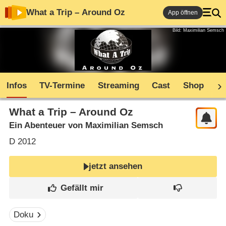
What a Trip – Around Oz
App öffnen
Bild: Maximilian Semsch
Infos
TV-Termine
Streaming
Cast
Shop
C
What a Trip – Around Oz
Ein Abenteuer von Maximilian Semsch
D
2012
jetzt ansehen
Doku