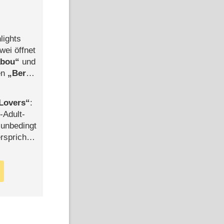
lights
wei öffnet
abou
und
len
Berlin
-Ableger
Lovers
:
-Adult-
t unbedingt
rspricht –