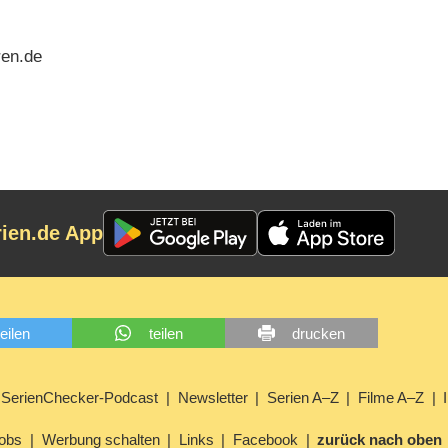
ren.de
rien.de App
teilen
teilen
drucken
SerienChecker-Podcast
Newsletter
Serien A–Z
Filme A–Z
obs
Werbung schalten
Links
Facebook
zurück nach oben