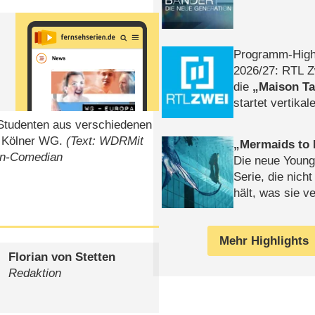
Programm-High
2026/​27: RTL Z
die
Maison T
startet vertika
– Tag & Nacht
Studenten aus verschiedenen
n Kölner WG.
(Text: WDRMit
Mermaids to 
ben-Comedian
Die neue Young
Serie, die nich
hält, was sie ve
Review
Mehr Highlights
Florian von Stetten
Redaktion