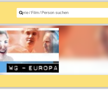
n A–Z
Filme A–Z