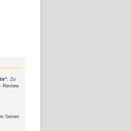
ts
: Zu
– Review
en Serien