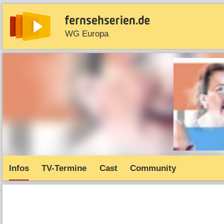
WG Europa
News
Entdecken
Streaming
TV-Starts
Serie
Infos
TV-Termine
Cast
Community