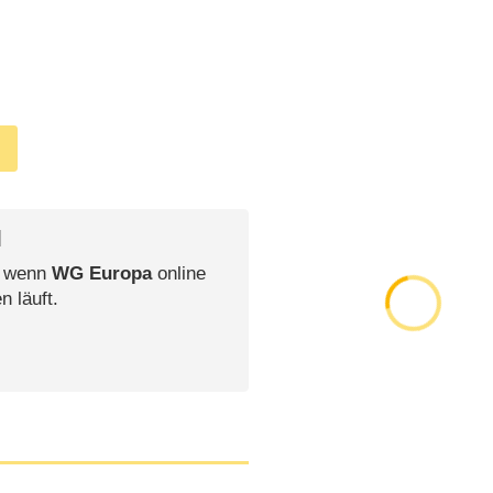
l
, wenn
WG Europa
online
n läuft.