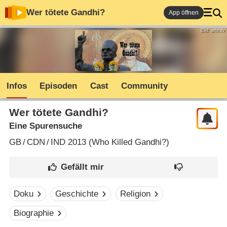
Wer tötete Gandhi?
App öffnen
Bild: arte.tv
Infos
Episoden
Cast
Community
Wer tötete Gandhi?
Eine Spurensuche
GB
/
CDN
/
IND
2013 (
Who Killed Gandhi?
)
Doku
Geschichte
Religion
Biographie