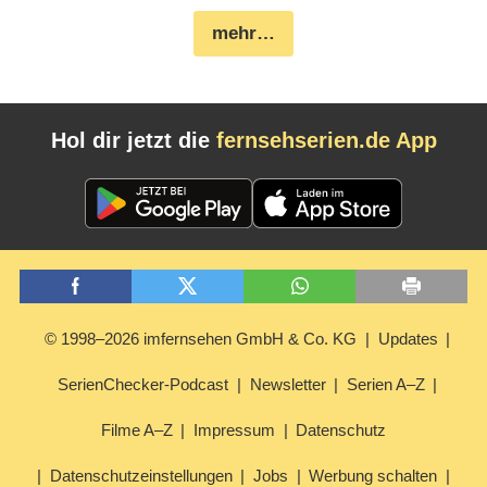
mehr…
Hol dir jetzt die
fernsehserien.de App
© 1998–2026 imfernsehen GmbH & Co. KG
Updates
SerienChecker-Podcast
Newsletter
Serien A–Z
Filme A–Z
Impressum
Datenschutz
Datenschutzeinstellungen
Jobs
Werbung schalten