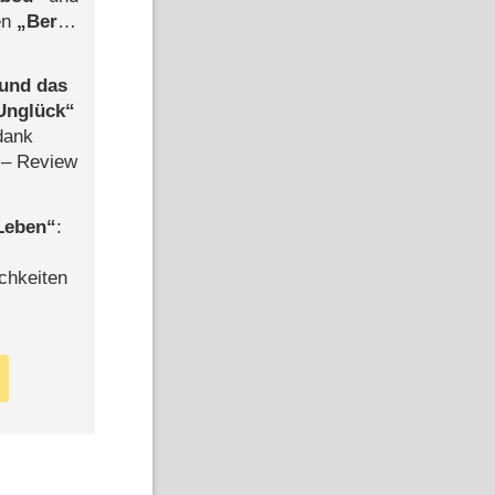
len
Berlin
-Ableger
 und das
Unglück
dank
– Review
 Leben
:
chkeiten