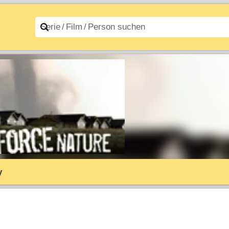
n A–Z
Filme A–Z
y