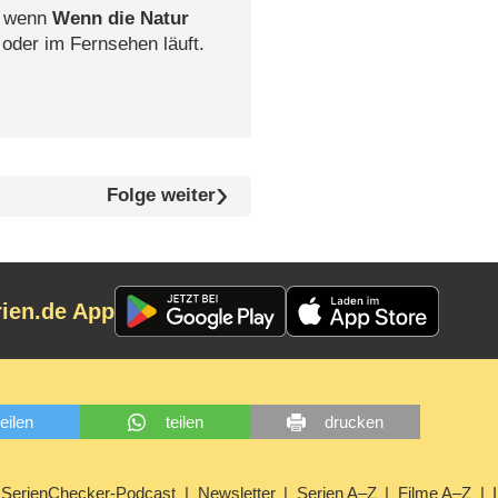
, wenn
Wenn die Natur
 oder im Fernsehen läuft.
Folge weiter
rien.de App
teilen
teilen
drucken
SerienChecker-Podcast
Newsletter
Serien A–Z
Filme A–Z