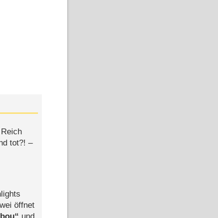
 Reich
d tot?! –
lights
wei öffnet
abou
und