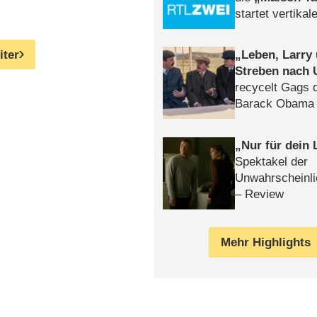
startet vertika
– Tag & Nacht
iter
Leben, Larry
Streben nach 
recycelt Gags 
Barack Obama 
Nur für dein
Spektakel der
Unwahrscheinli
– Review
Mehr Highlights