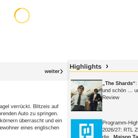
Highlights
The Shards
:
und schön … un
Review
agel verrückt. Blitzeis auf
hrenden Auto zu springen.
lkörnern überrascht und ein
Programm-High
ewohner eines englischen
2026/​27: RTL Z
die
Maison T