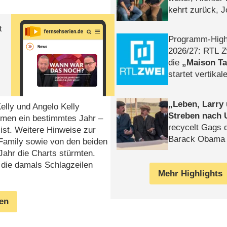
kehrt zurück, 
Klaas machen 
t
Programm-High
2026/​27: RTL Z
die
Maison T
startet vertika
– Tag & Nacht
Leben, Larry
lly und Angelo Kelly
Streben nach 
tümen ein bestimmtes Jahr –
recycelt Gags 
ist. Weitere Hinweise zur
Barack Obama 
Family sowie von den beiden
Jahr die Charts stürmten.
die damals Schlagzeilen
Mehr Highlights
gen