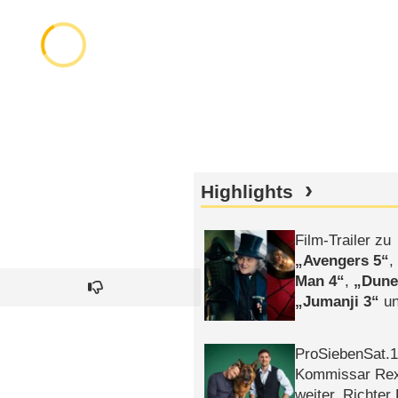
Highlights
Film-Trailer zu
Avengers 5
Man 4
,
Dune
Jumanji 3
un
Horror
Clayfa
ProSiebenSat.1 
Kommissar Rex 
weiter, Richter