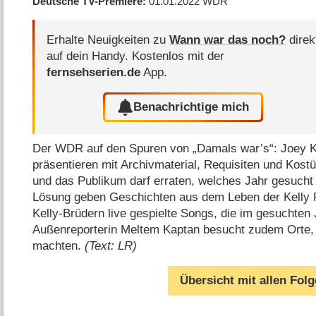
Deutsche TV-Premiere
01.01.2022
WDR
Erhalte Neuigkeiten zu
Wann war das noch?
direk
auf dein Handy.
Kostenlos mit der
fernsehserien.de
App.
Benachrichtige mich
Der WDR auf den Spuren von „Damals war’s“: Joey Ke
präsentieren mit Archivmaterial, Requisiten und Kos
und das Publikum darf erraten, welches Jahr gesucht 
Lösung geben Geschichten aus dem Leben der Kelly 
Kelly-Brüdern live gespielte Songs, die im gesuchten 
Außenreporterin Meltem Kaptan besucht zudem Orte, 
machten.
(Text: LR)
Übersicht mit allen Fol