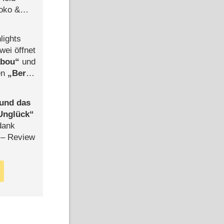
Joko &
Urlaub
lights
wei öffnet
abou
und
len
Berlin
-Ableger
 und das
Unglück
dank
– Review