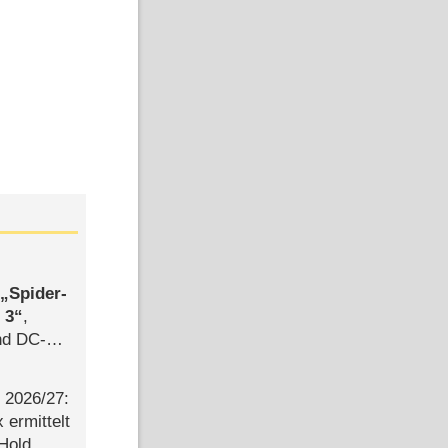
,
Spider-
 3
,
d DC-
ce
2026/​27:
ermittelt
 Hold