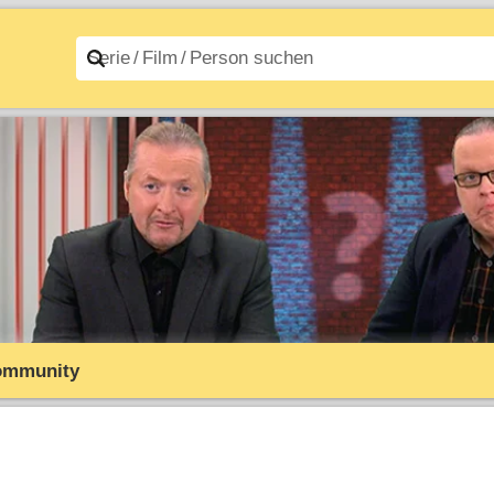
n A–Z
Filme A–Z
ommunity