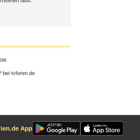
rnsehen läuft.
ste
bei tvforen.de
rien.de App