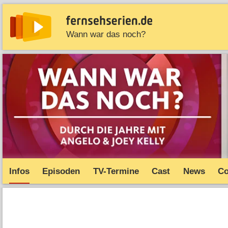
Wann war das noch?
News
Entdecken
Streaming
TV-Starts
Serie
Infos
Episoden
TV-Termine
Cast
News
C