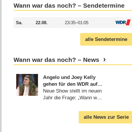
Wann war das noch? – Sendetermine
Sa.
22.08.
23:35–
01:05
alle Sendetermine
Wann war das noch? – News
Angelo und Joey Kelly
gehen für den WDR auf
Nostalgie-Trip
Neue Show stellt im neuen
Jahr die Frage: „Wann war
das noch?“ (
29.11.2021
)
alle News zur Serie