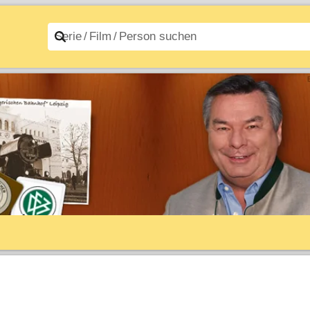
n A–Z
Filme A–Z