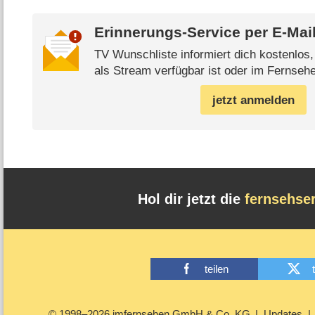
Erinnerungs-Service per
E-Mai
TV Wunschliste informiert dich kostenlos
als Stream verfügbar ist oder im Fernsehe
jetzt anmelden
Hol dir jetzt die
fernsehse
teilen
© 1998–2026 imfernsehen GmbH & Co. KG
Updates