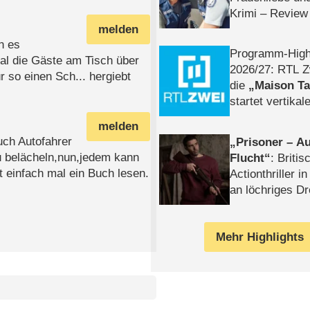
Krimi – Review
melden
n es
Programm-High
mal die Gäste am Tisch über
2026/​27: RTL Z
r so einen Sch... hergiebt
die
Maison T
startet vertika
– Tag & Nacht
melden
uch Autofahrer
Prisoner – Au
u belächeln,nun,jedem kann
Flucht
: Britis
 einfach mal ein Buch lesen.
Actionthriller i
an löchriges D
gekettet – Rev
Mehr Highlights