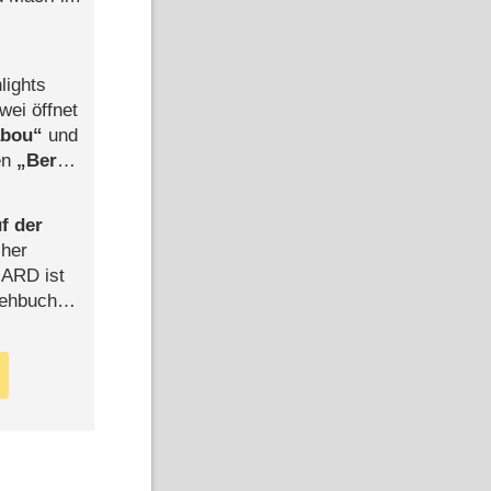
lights
wei öffnet
abou
und
len
Berlin
-Ableger
f der
cher
n ARD ist
rehbuch
iew