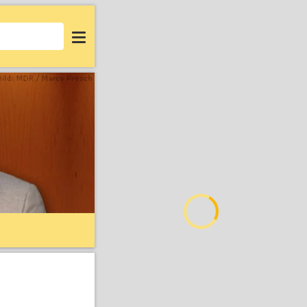
Login