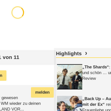
Highlights
 von 11
The Shards
:
und schön … un
en
Review
melden
er gewesen
Back Up – Auf
r WM wieder zu deinen
mit der Ex
rei
HLAND VOR...
Frauenliebe un