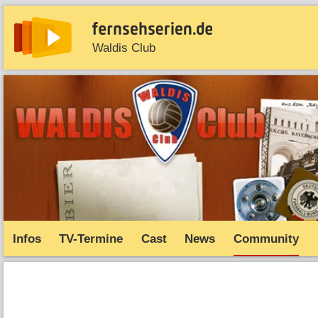
Waldis Club
News
Entdecken
Streaming
TV-Starts
Serie
Infos
TV-Termine
Cast
News
Community