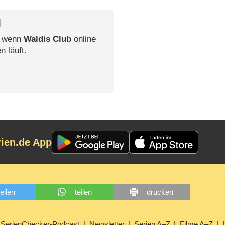
l
, wenn
Waldis Club
online
n läuft.
rien.de App
teilen
teilen
drucken
SerienChecker-Podcast
Newsletter
Serien A–Z
Filme A–Z