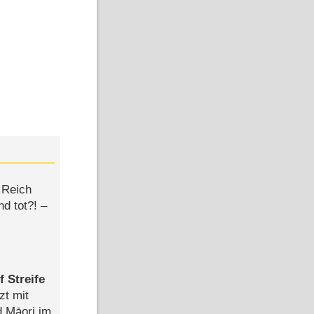
 Reich
d tot?! –
 Streife
zt mit
d Māori im