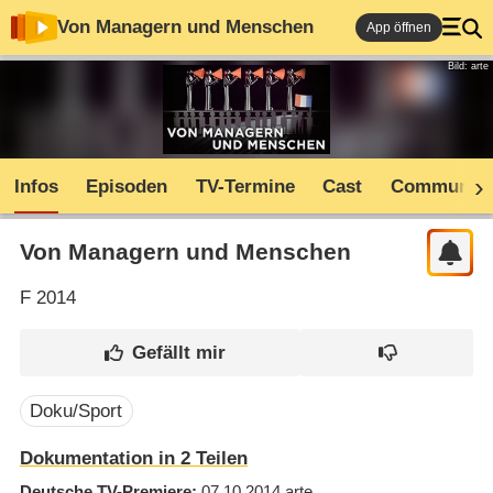
Von Managern und Menschen
App öffnen
Bild: arte
Infos
Episoden
TV-Termine
Cast
Community
Von Managern und Menschen
F
2014
Doku/Sport
Dokumentation in 2 Teilen
Deutsche TV-Premiere
07.10.2014
arte