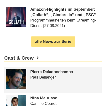
(
31.08.2021
)
Amazon-Highlights im September:
„Goliath“, „Cinderella“ und „PSG“
Programmneuheiten beim Streaming-
Dienst (
27.08.2021
)
alle News zur Serie
Cast & Crew
Pierre Deladonchamps
Paul Bellanger
Nina Meurisse
Camille Couret