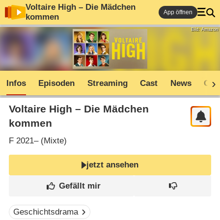
Voltaire High – Die Mädchen
App öffnen
kommen
Bild: Amazon
Infos
Episoden
Streaming
Cast
News
Com
Voltaire High – Die Mädchen
kommen
F
2021– (
Mixte
)
jetzt ansehen
Geschichtsdrama