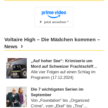
jetzt ansehen
Voltaire High – Die Mädchen kommen –
News
„Auf hoher See“: Krimiserie um
Mord auf Schweizer Frachtschiff
erhält TV-Termin
Alle vier Folgen auf einen Schlag im
Programm (
17.12.2024
)
Die 7 wichtigsten Serien im
September
Von „Foundation“ bis „Organized
Crime“, vom „Ekel“ bis „Tina“