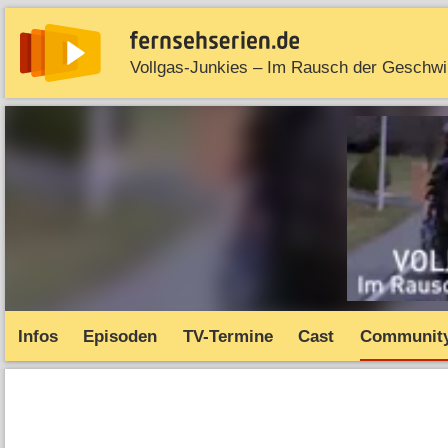
News
Entdecken
Streaming
TV-Starts
Serie
Infos
Episoden
TV-Termine
Cast
Communit