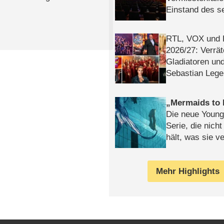
Einstand des 
Tatort: Münc
Duos
RTL, VOX und
2026/​27: Verrät
Gladiatoren un
Sebastian Lege
Mermaids to 
Die neue Young
Serie, die nich
hält, was sie ve
Review
Mehr Highlights