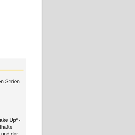
en Serien
ake Up
-
lhafte
 und der