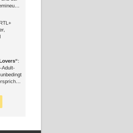
semineuen
hen
-
 RTL+
er,
d
Lovers
:
-Adult-
t unbedingt
rspricht –