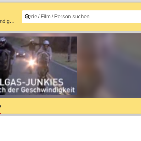
Vollgas-Junkies – Im Rausch der Geschwindigkeit
n A–Z
Filme A–Z
y