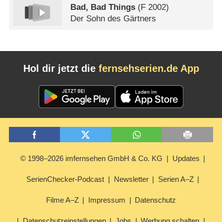
Bad, Bad Things
(
F
2002)
Der Sohn des Gärtners
Hol dir jetzt die
fernsehserien.de App
© 1998–2026 imfernsehen GmbH & Co. KG
Updates
SerienChecker-Podcast
Newsletter
Serien A–Z
Filme A–Z
Impressum
Datenschutz
Datenschutzeinstellungen
Jobs
Werbung schalten