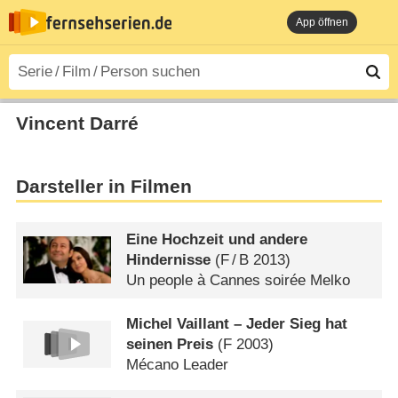
App öffnen
Vincent Darré
Darsteller in Filmen
Eine Hochzeit und andere
Hindernisse
(
F
/
B
2013)
Un people à Cannes soirée Melko
Michel Vaillant – Jeder Sieg hat
seinen Preis
(
F
2003)
Mécano Leader