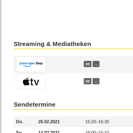
Streaming & Mediatheken
DE
…
DE
…
Sendetermine
Do.
25.02.2021
16:20–
16:30
So.
14.02.2021
16:00–
16:10