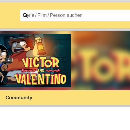
n A–Z
Filme A–Z
Community