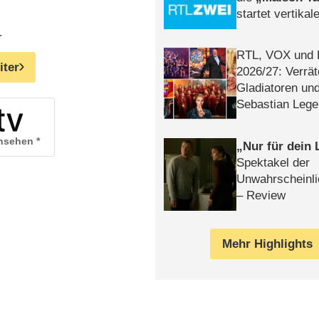
startet vertika
– Tag & Nacht
.
RTL, VOX und
iter
2026/​27: Verrät
Gladiatoren un
Sebastian Lege
ansehen
Nur für dein
Spektakel der
Unwahrscheinli
– Review
Mehr Highlights