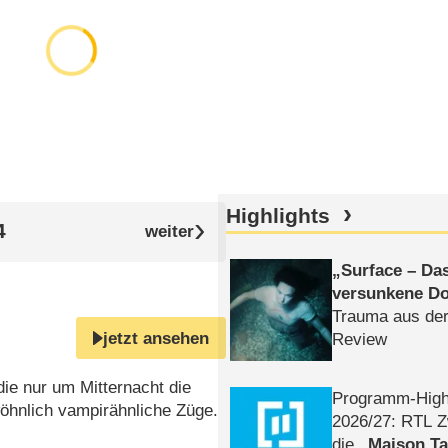
Highlights
4
Surface – Da
versunkene Do
Trauma aus der
jetzt ansehen
Review
die nur um Mitternacht die
Programm-High
öhnlich vampirähnliche Züge.
2026/​27: RTL Z
die
Maison T