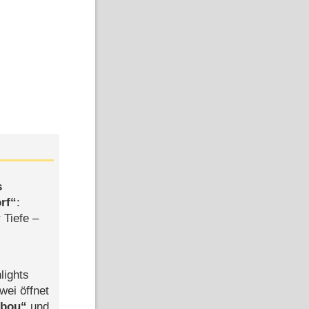
s
rf
:
 Tiefe –
lights
wei öffnet
abou
und