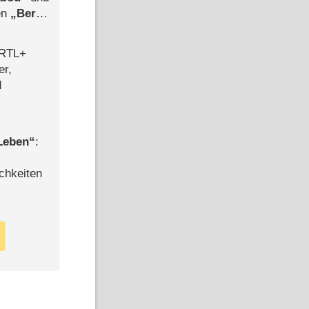
len
Berlin
-Ableger
 RTL+
er,
d
 Leben
:
chkeiten