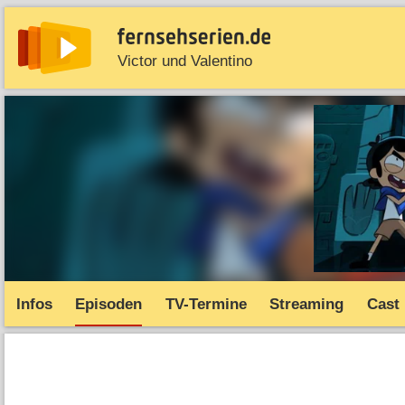
Victor und Valentino
News
Entdecken
Streaming
TV-Starts
Serie
Infos
Episoden
TV-Termine
Streaming
Cast