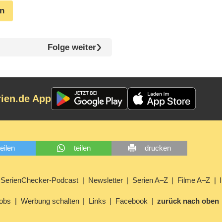
en
Folge weiter
rien.de App
teilen
teilen
drucken
SerienChecker-Podcast
Newsletter
Serien A–Z
Filme A–Z
obs
Werbung schalten
Links
Facebook
zurück nach oben