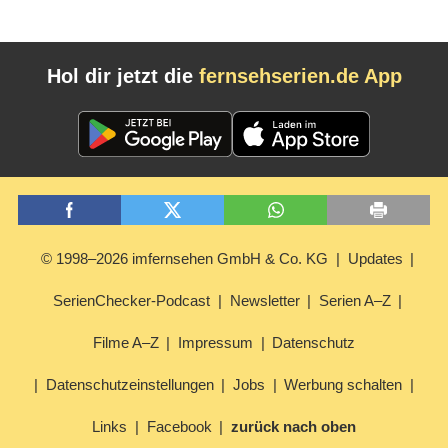
Hol dir jetzt die
fernsehserien.de App
© 1998–2026 imfernsehen GmbH & Co. KG
Updates
SerienChecker-Podcast
Newsletter
Serien A–Z
Filme A–Z
Impressum
Datenschutz
Datenschutzeinstellungen
Jobs
Werbung schalten
Links
Facebook
zurück nach oben