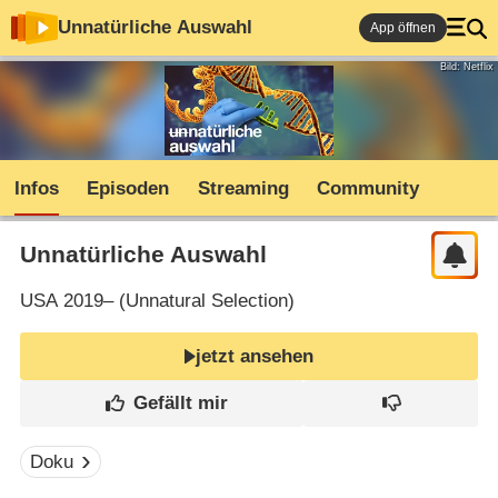
Unnatürliche Auswahl
App öffnen
Bild: Netflix
Infos
Episoden
Streaming
Community
Unnatürliche Auswahl
USA
2019– (
Unnatural Selection
)
jetzt ansehen
Doku