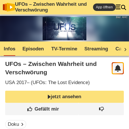
UFOs – Zwischen Wahrheit und
App öffnen
Verschwörung
Bild: AHC
Infos
Episoden
TV-Termine
Streaming
Cast
UFOs – Zwischen Wahrheit und
Verschwörung
USA
2017– (
UFOs: The Lost Evidence
)
jetzt ansehen
Doku