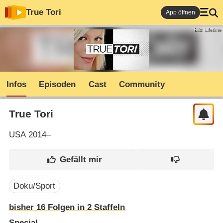
True Tori
App öffnen
Bild: Lifetime
Infos
Episoden
Cast
Community
True Tori
USA
2014–
Doku/Sport
bisher
16
Folgen in
2
Staffeln
Special