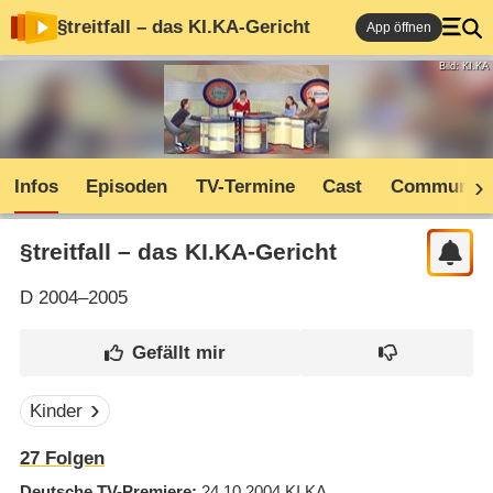
§treitfall – das KI.KA-Gericht
App öffnen
Bild: KI.KA
Infos
Episoden
TV-Termine
Cast
Community
§treitfall – das KI.KA-Gericht
D
2004–2005
Kinder
27
Folgen
Deutsche TV-Premiere
24.10.2004
KI.KA