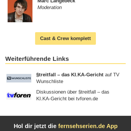
Marc Langebeck
Moderation
Cast & Crew komplett
Weiterführende Links
§treitfall – das KI.KA-Gericht
auf TV
Wunschliste
Diskussionen über §treitfall – das
KI.KA-Gericht bei tvforen.de
Hol dir jetzt die
fernsehserien.de App