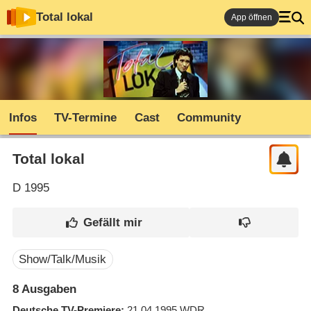
Total lokal
App öffnen
Infos
TV-Termine
Cast
Community
Total lokal
D
1995
Show/Talk/Musik
8 Ausgaben
Deutsche TV-Premiere
21.04.1995
WDR