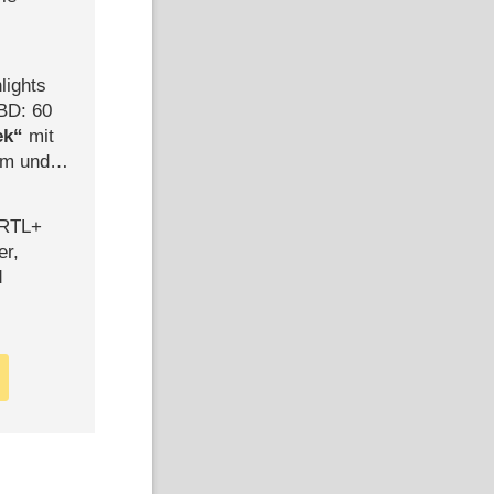
lights
BD: 60
ek
mit
mm und
der
 RTL+
er,
d