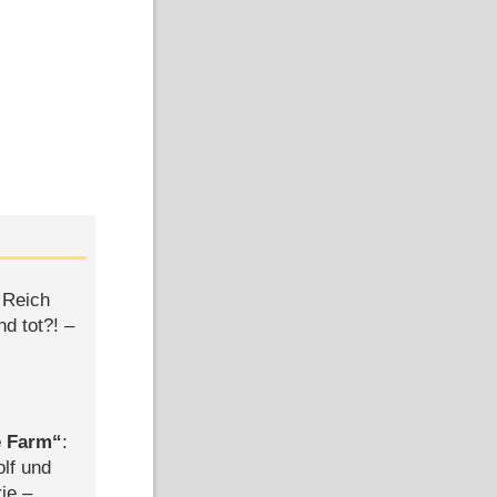
 Reich
d tot?! –
e Farm
:
olf und
rie –