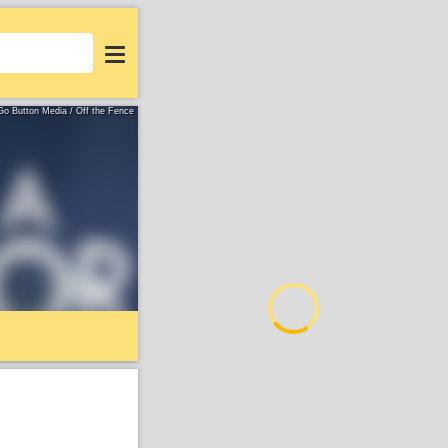
Login
 Go Button Media / Off the Fence