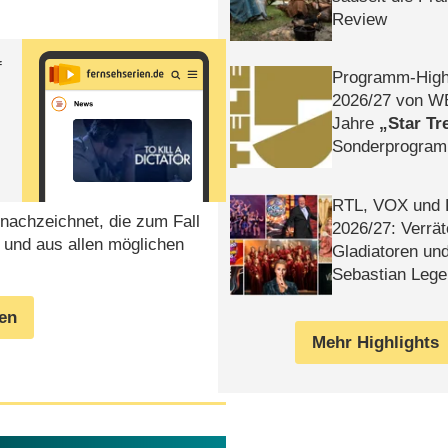
Review
f
Programm-High
2026/​27 von W
Jahre
Star Tr
Sonderprogra
Die Helgolän
RTL, VOX und
 nachzeichnet, die zum Fall
2026/​27: Verrät
 und aus allen möglichen
Gladiatoren un
Sebastian Lege
gen
Mehr Highlights