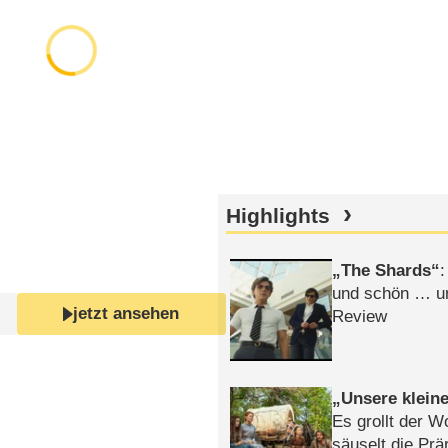
Highlights
The Shards
:
und schön … un
jetzt ansehen
Review
Unsere klein
Es grollt der W
säuselt die Prä