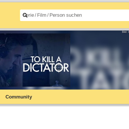
n A–Z
Filme A–Z
Bild:
Community