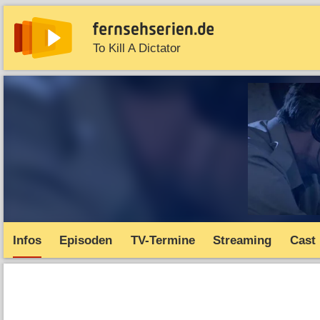
To Kill A Dictator
News
Entdecken
Streaming
TV-Starts
Serie
Infos
Episoden
TV-Termine
Streaming
Cast