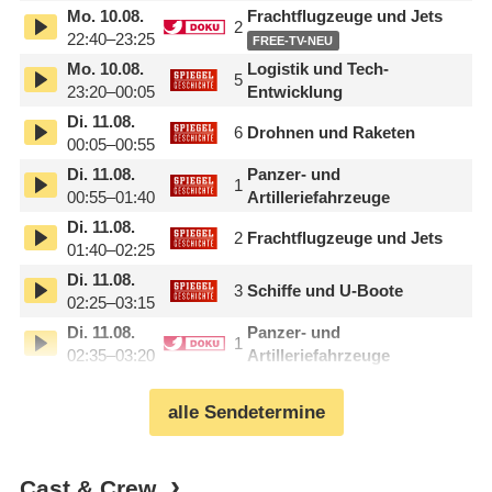
Mo.
10.08.
Frachtflugzeuge und Jets
2
22:40–23:25
FREE-TV-NEU
Mo.
10.08.
Logistik und Tech-
5
23:20–00:05
Entwicklung
Di.
11.08.
6
Drohnen und Raketen
00:05–00:55
Di.
11.08.
Panzer- und
1
00:55–01:40
Artilleriefahrzeuge
Di.
11.08.
2
Frachtflugzeuge und Jets
01:40–02:25
Di.
11.08.
3
Schiffe und U-Boote
02:25–03:15
Di.
11.08.
Panzer- und
1
02:35–03:20
Artilleriefahrzeuge
alle Sendetermine
Cast & Crew