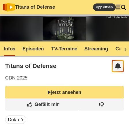
Titans of Defense
App öffnen
Bild: Sky/Autentic
Infos
Episoden
TV-Termine
Streaming
Cast
Titans of Defense
CDN
2025
jetzt ansehen
Doku