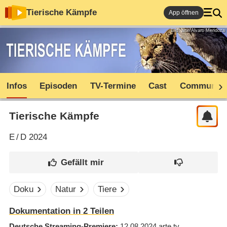
Tierische Kämpfe
App öffnen
Bild: arte/Álvaro Mendoza
Infos
Episoden
TV-Termine
Cast
Community
Tierische Kämpfe
E
/
D
2024
Doku
Natur
Tiere
Dokumentation in 2 Teilen
Deutsche Streaming-Premiere
12.08.2024
arte.tv