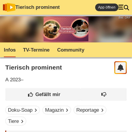
Tierisch prominent
App öffnen
Bild: ORF
Infos
TV-Termine
Community
Tierisch prominent
A
2023–
Doku-Soap
Magazin
Reportage
Tiere