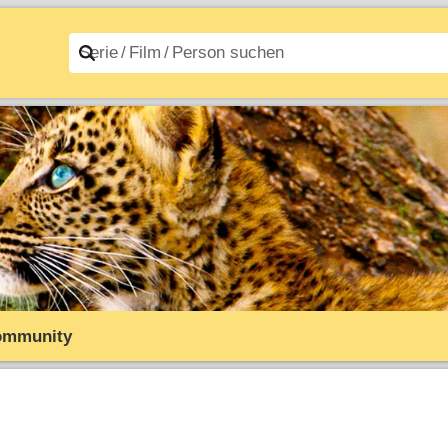
n A–Z
Filme A–Z
ommunity