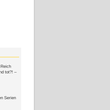
 Reich
d tot?! –
en Serien