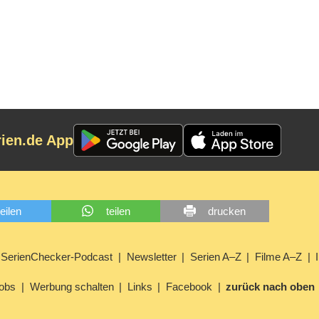
rien.de App
teilen
teilen
drucken
SerienChecker-Podcast
Newsletter
Serien A–Z
Filme A–Z
obs
Werbung schalten
Links
Facebook
zurück nach oben