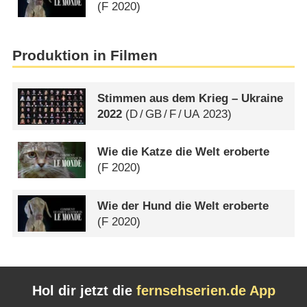
(
F
2020)
Produktion in Filmen
Stimmen aus dem Krieg – Ukraine
2022
(
D
/
GB
/
F
/
UA
2023)
Wie die Katze die Welt eroberte
(
F
2020)
Wie der Hund die Welt eroberte
(
F
2020)
Hol dir jetzt die
fernsehserien.de App