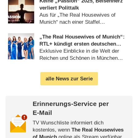
Keine „Passion“ 2025, Beisenherz
verliert Polittalk
Aus für „The Real Housewives of
Munich“ nach einer Staffel
(
29.11.2024
)
„The Real Housewives of Munich“:
RTL+ kündigt ersten deutschen
Ableger an
Exklusive Einblicke in die Welt der
Reichen und Schönen in München
(
06.06.2024
)
alle News zur Serie
Erinnerungs-Service per
E-Mail
TV Wunschliste informiert dich
kostenlos, wenn
The Real Housewives
of Munich
online als Stream verfügbar