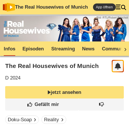
The Real Housewives of Munich
App öffnen
Bild: RTL/Robert Grischek
Infos
Episoden
Streaming
News
Community
The Real Housewives of Munich
D
2024
jetzt ansehen
Doku-Soap
Reality