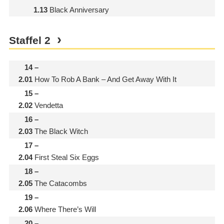
1.13
Black Anniversary
Staffel
2
14
–
2.01
How To Rob A Bank – And Get Away With It
15
–
2.02
Vendetta
16
–
2.03
The Black Witch
17
–
2.04
First Steal Six Eggs
18
–
2.05
The Catacombs
19
–
2.06
Where There’s Will
20
–