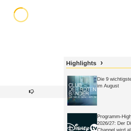
Highlights
Die 9 wichtigst
im August
Programm-High
2026/​27: Der D
Channel wird a