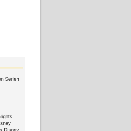
en Serien
lights
isney
ls Disney