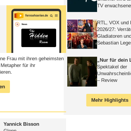
TV erwachsene
RTL, VOX und
2026/​27: Verrät
Gladiatoren un
Sebastian Lege
ine Frau mit ihren geheimsten
Nur für dein
Metapher für ihr
Spektakel der
ieren.
Unwahrscheinli
– Review
gen
Mehr Highlights
Yannick Bisson
Glenn