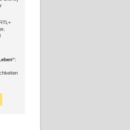
r
 RTL+
er,
d
 Leben
:
chkeiten