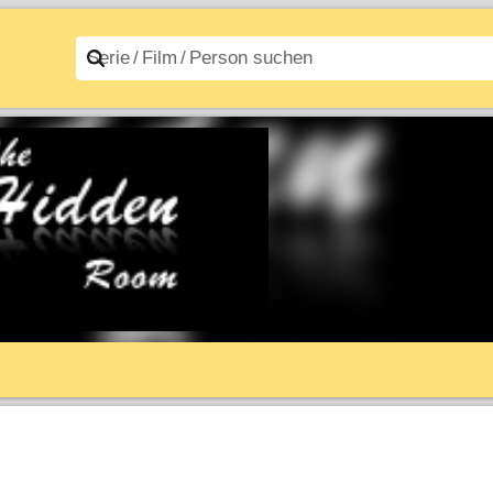
n A–Z
Filme A–Z