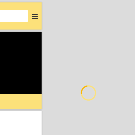
Login