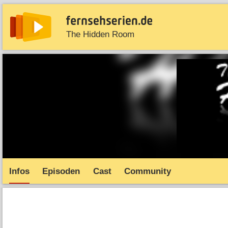
The Hidden Room
News
Entdecken
Streaming
TV-Starts
Serie
Infos
Episoden
Cast
Community