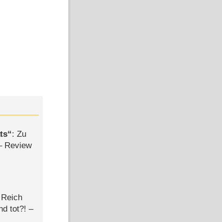
ts
: Zu
– Review
 Reich
d tot?! –