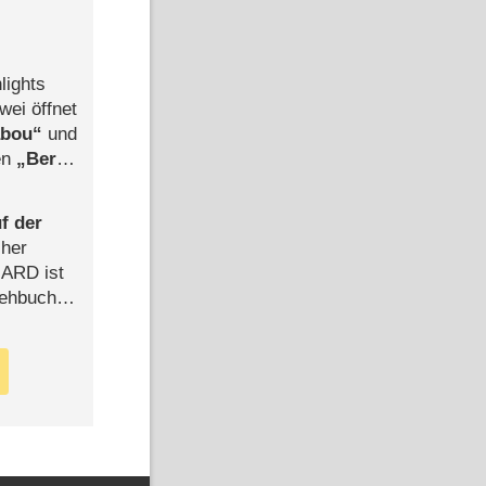
lights
wei öffnet
abou
und
len
Berlin
-Ableger
f der
cher
n ARD ist
rehbuch
iew