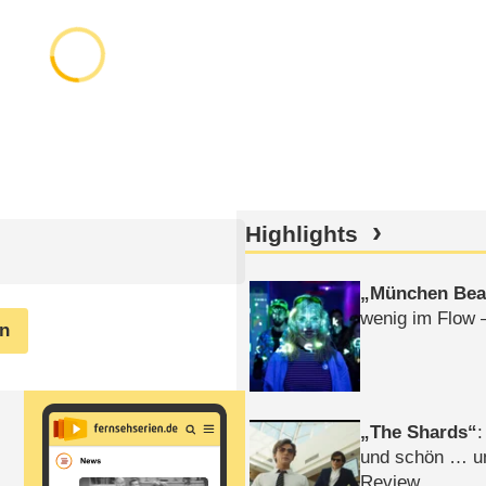
Highlights
München Bea
wenig im Flow 
en
The Shards
:
und schön … un
Review