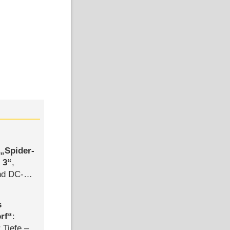
,
Spider-
 3
,
d DC-
ce
s
rf
:
 Tiefe –