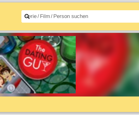
n A–Z
Filme A–Z