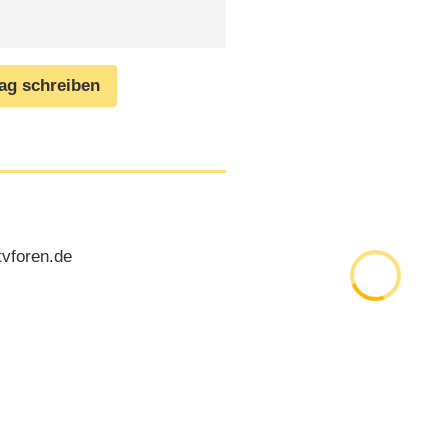
rag schreiben
tvforen.de