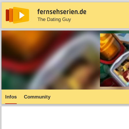
The Dating Guy
News
Entdecken
Streaming
TV-Starts
Serie
Infos
Community