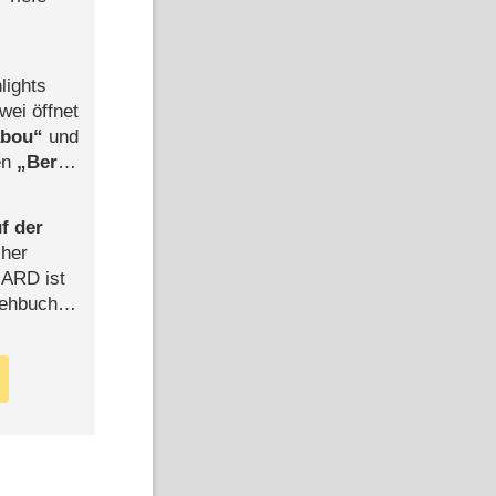
lights
wei öffnet
abou
und
len
Berlin
-Ableger
f der
cher
n ARD ist
rehbuch
iew