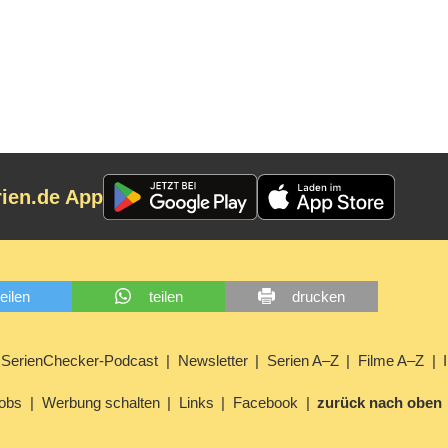
rien.de App
teilen
teilen
drucken
SerienChecker-Podcast
Newsletter
Serien A–Z
Filme A–Z
obs
Werbung schalten
Links
Facebook
zurück nach oben