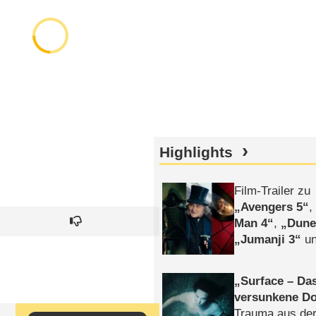
Highlights
Film-Trailer zu
Avengers 5
Man 4
,
Dune
Jumanji 3
un
Horror
Clayfa
Surface – Da
versunkene Do
Trauma aus der