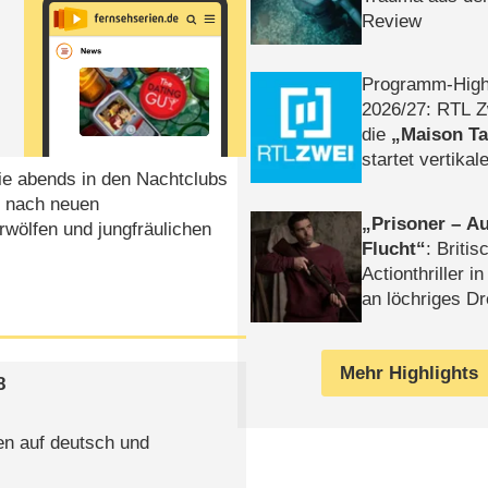
Review
Programm-High
2026/​27: RTL Z
die
Maison T
startet vertika
ie abends in den Nachtclubs
– Tag & Nacht
e nach neuen
Prisoner – Au
rwölfen und jungfräulichen
Flucht
: Britis
Actionthriller i
an löchriges D
gekettet – Rev
Mehr Highlights
8
gen auf deutsch und