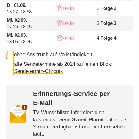
Di.
01.09.
2
Folge 2
18:27–18:58
Mi.
02.09.
3
Folge 3
17:26–18:05
Mi.
02.09.
4
Folge 4
18:05–18:36
ohne Anspruch auf Vollständigkeit
alle Sendetermine ab 2024 auf einen Blick:
Sendetermin-Chronik
Erinnerungs-Service per
E-Mail
TV Wunschliste informiert dich
kostenlos, wenn
Sweet Planet
online als
Stream verfügbar ist oder im Fernsehen
läuft.