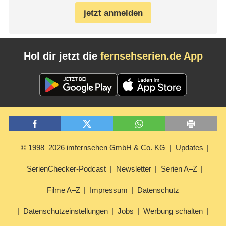
jetzt anmelden
Hol dir jetzt die
fernsehserien.de App
© 1998–2026 imfernsehen GmbH & Co. KG
Updates
SerienChecker-Podcast
Newsletter
Serien A–Z
Filme A–Z
Impressum
Datenschutz
Datenschutzeinstellungen
Jobs
Werbung schalten