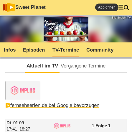
Sweet Planet
App öffnen
Bild: Insight TV
Infos
Episoden
TV-Termine
Community
Aktuell im TV
Vergangene Termine
fernsehserien.de bei Google bevorzugen
Di.
01.09.
1
Folge 1
17:41–18:27