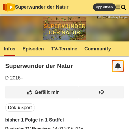
Superwunder der Natur
App öffnen
Bild: ZDF/Lindsay Cupper
Infos
Episoden
TV-Termine
Community
Superwunder der Natur
D
2016–
Doku/Sport
bisher 1 Folge in 1 Staffel
Deutsche TV-Premiere
14.02.2016
ZDF