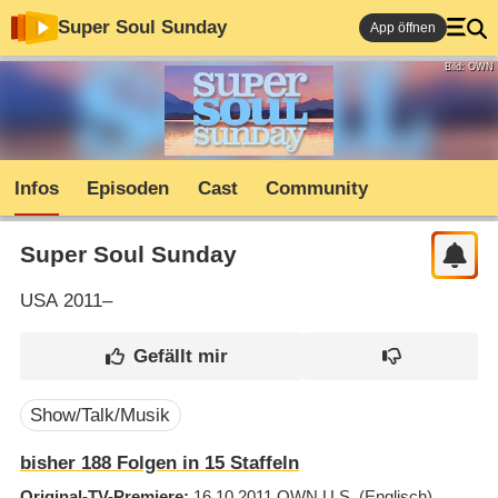
Super Soul Sunday
App öffnen
Bild: OWN
Infos
Episoden
Cast
Community
Super Soul Sunday
USA
2011–
Show/Talk/Musik
bisher
188
Folgen in
15
Staffeln
Original-TV-Premiere
16.10.2011
OWN U.S.
(Englisch)