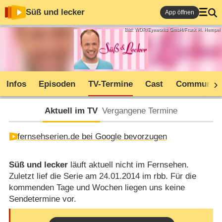
Süß und lecker
App öffnen
Bild: WDR/Eyeworks GmbH/Frank H. Hempel
Infos
Episoden
TV-Termine
Cast
Community
Aktuell im TV
Vergangene Termine
fernsehserien.de bei Google bevorzugen
Süß und lecker
läuft aktuell nicht im Fernsehen.
Zuletzt lief die Serie am 24.01.2014 im rbb. Für die
kommenden Tage und Wochen liegen uns keine
Sendetermine vor.