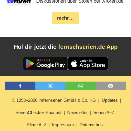
Diskussionen über Stolen bei tvforen.de
mehr…
Hol dir jetzt die
fernsehserien.de App
© 1998–2026 imfernsehen GmbH & Co. KG
Updates
SerienChecker-Podcast
Newsletter
Serien A–Z
Filme A–Z
Impressum
Datenschutz