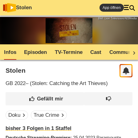
Stolen
App öffnen
Bild: Lion Television/All3Media
Infos
Episoden
TV-Termine
Cast
Community
Stolen
GB
2022– (
Stolen: Catching the Art Thieves
)
Doku
True Crime
bisher
3
Folgen in
1
Staffel
Deutsche Streaming-Premiere
25.04.2023
Paramount+